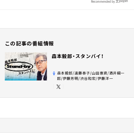
Recommended by
この記事の番組情報
森本毅郎・スタンバイ！
森本毅郎/遠藤泰子/山田惠資/酒井綱一
郎/伊藤芳明/渋谷和宏/伊藤洋一