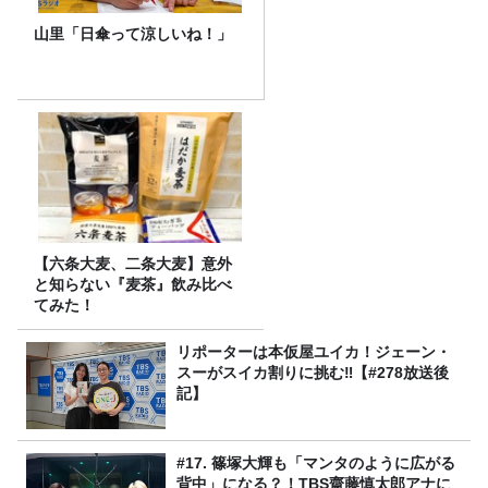
山里「日傘って涼しいね！」
【六条大麦、二条大麦】意外
と知らない『麦茶』飲み比べ
てみた！
リポーターは本仮屋ユイカ！ジェーン・
スーがスイカ割りに挑む‼【#278放送後
記】
#17. 篠塚大輝も「マンタのように広がる
背中」になる？！TBS齋藤慎太郎アナに