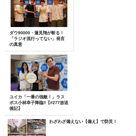
ダウ90000・蓮見翔が斬る！
「ラジオ流行ってない」発言
の真意
ユイカ「一番の強敵！」ラス
ボス小林幸子降臨‼【#277放送
後記】
わざわざ備えない【備え】で防災！