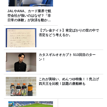
JALやANA、カード業界で航
空会社が強いのはなぜ？「非
日常の体験」が決済を動かす
理由
【プレ金ナイト】肯定ばかりの世の中で
否定をどう考えるか。
カタスギルオオカブト 513回目のター
ン！
これが美味い、めんつゆ特集！！売上げ
四天王を比較！話題の唐船峡も