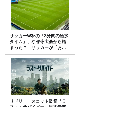
サッカーW杯の「3分間の給水
タイム」、なぜ今大会から始
まった？ サッカーが「お
金」に変わる仕組み
リドリー・スコット監督『ラ
スト・サバイバー』日本最速
IMAXプレミアに、アトロクリ
スナー60名をご招待！
美輪明宏さんへの感謝と平和への思いを
つなぐ追悼特別番組『美輪明宏 薔薇色の
日曜日～ごきげんよう、ルンルン～』