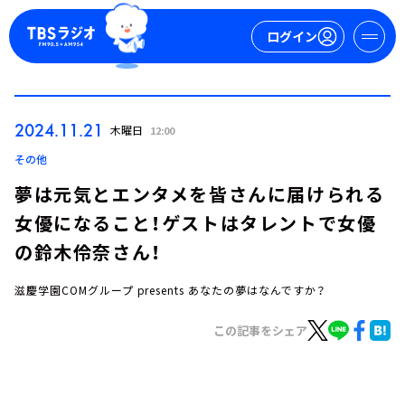
ログイン
マイページ
2024.11.21
木曜日
12:00
新規会員登録
ログイン
その他
夢は元気とエンタメを皆さんに届けられる
女優になること！ゲストはタレントで女優
の鈴木伶奈さん！
滋慶学園COMグループ presents あなたの夢はなんですか？
今日の番組表
この記事をシェア
週間番組表
トピックス
TBS Podcast