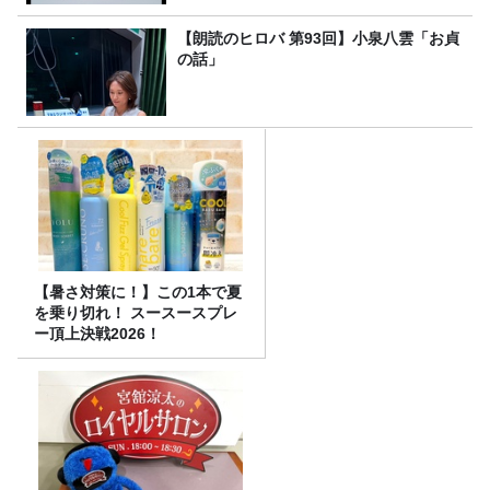
【朗読のヒロバ 第93回】小泉八雲「お貞
の話」
【暑さ対策に！】この1本で夏
を乗り切れ！ スースースプレ
ー頂上決戦2026！