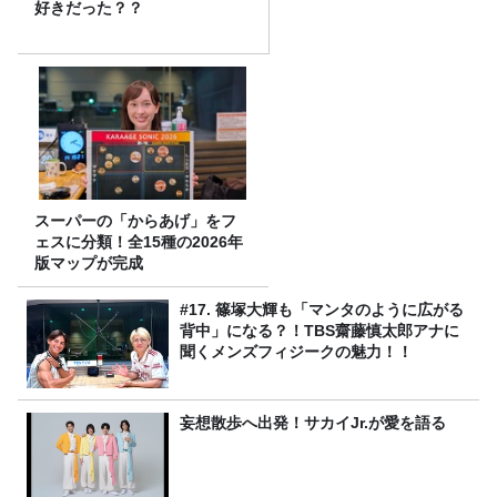
好きだった？？
スーパーの「からあげ」をフ
ェスに分類！全15種の2026年
版マップが完成
#17. 篠塚大輝も「マンタのように広がる
背中」になる？！TBS齋藤慎太郎アナに
聞くメンズフィジークの魅力！！
妄想散歩へ出発！サカイJr.が愛を語る