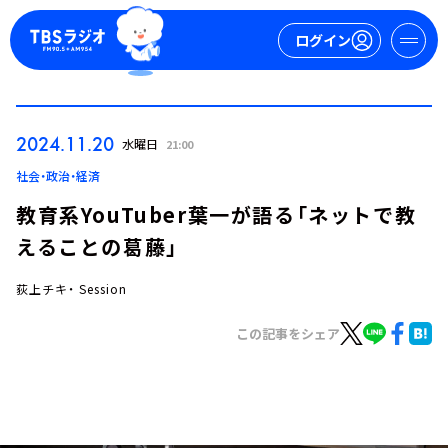
ログイン
マイページ
2024.11.20
水曜日
21:00
新規会員登録
ログイン
社会・政治・経済
教育系YouTuber葉一が語る「ネットで教
えることの葛藤」
荻上チキ・ Session
この記事をシェア
今日の番組表
週間番組表
トピックス
TBS Podcast