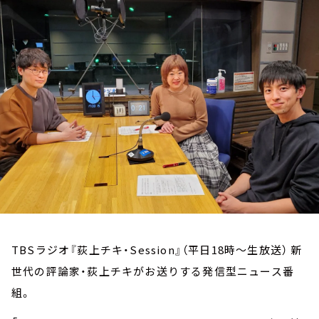
お知らせ
イベント・グッズ
YouTube
会社情報
TBSラジオ『荻上チキ・Session』（平日18時～生放送） 新
世代の評論家・荻上チキがお送りする発信型ニュース番
組。