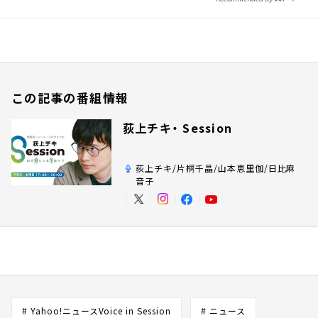
この記事の番組情報
荻上チキ・ Session
荻上チキ/片桐千晶/山本恵里伽/日比麻
音子
# Yahoo!ニュースVoice in Session
# ニュース