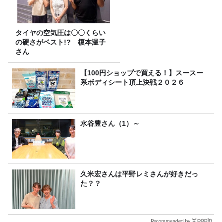
タイヤの空気圧は〇〇くらい
の硬さがベスト!? 榎本温子
さん
【100円ショップで買える！】スースー
系ボディシート頂上決戦２０２６
水谷豊さん（1）～
久米宏さんは平野レミさんが好きだっ
た？？
Recommended by