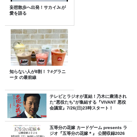
妄想散歩へ出発！サカイJr.が
愛を語る
知らない人が8割！？#グラニ
ータ の最前線
テレビとラジオが直結！乃木に粛清され
た“悪役たち”が集結する『VIVANT 悪役
会議室』7/26(日)23時スタート！
五等分の花嫁 カードゲーム presents ラ
ジオ『五等分の花嫁＊』 公開収録2026