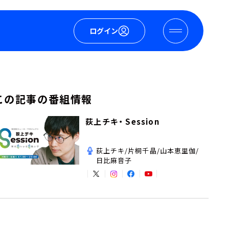
ログイン
この記事の番組情報
荻上チキ・ Session
荻上チキ/片桐千晶/山本恵里伽/
日比麻音子