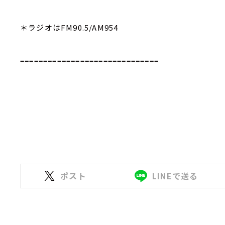
＊ラジオはFM90.5/AM954
==============================
ポスト
LINEで送る