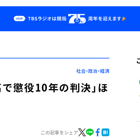
クス
イベント・グッ
ズ
st
YouTube
せ
会社情報
社会・政治・経済
高で懲役10年の判決」ほ
この記事をシェア