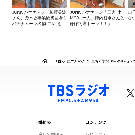
JUNK バナナマン「梅澤美波
JUNK バナナマン「三大“小
山
さん、乃木坂卒業後初登場も
MC”の一人、陣内智則さんと
な
バナナムーン名物“アレ”を喰
ほぼ同期トーク！！」
らう」
「香港・民主派45人に、最高で懲役10年の判決」ほ
番組表
コンテンツ
今日の番組表
トピックス