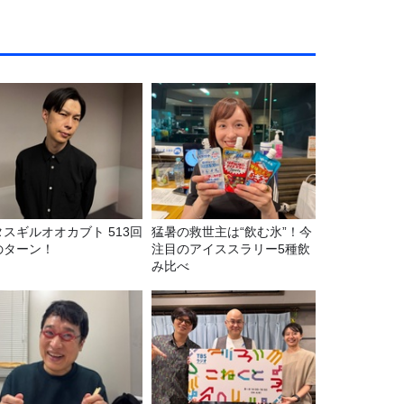
タスギルオオカブト 513回
猛暑の救世主は“飲む氷”！今
のターン！
注目のアイススラリー5種飲
み比べ