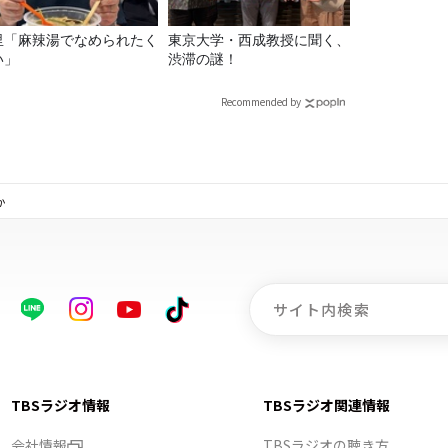
里「麻辣湯でなめられたく
東京大学・西成教授に聞く、
い」
渋滞の謎！
Recommended by
か
TBSラジオ情報
TBSラジオ関連情報
会社情報
TBSラジオの聴き方