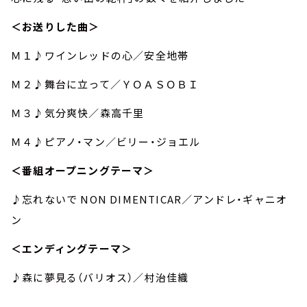
＜お送りした曲＞
Ｍ１♪ワインレッドの心／安全地帯
Ｍ２♪舞台に立って／ＹＯＡＳＯＢＩ
Ｍ３♪気分爽快／森高千里
Ｍ４♪ピアノ・マン／ビリー・ジョエル
＜番組オープニングテーマ＞
♪忘れないで NON DIMENTICAR／アンドレ・ギャニオ
ン
＜エンディングテーマ＞
♪森に夢見る（バリオス）／村治佳織