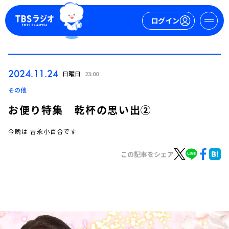
ログイン
マイページ
2024.11.24
日曜日
23:00
新規会員登録
ログイン
その他
お便り特集 乾杯の思い出②
今晩は 吉永小百合です
この記事をシェア
今日の番組表
週間番組表
トピックス
TBS Podcast