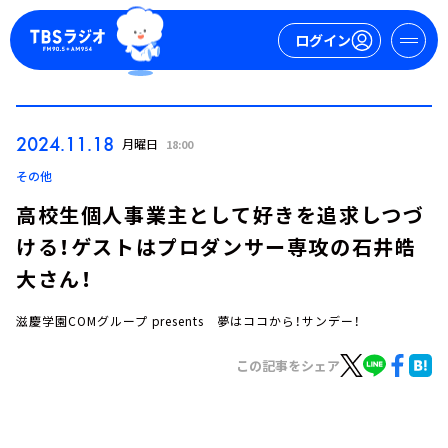
ログイン
マイページ
2024.11.18
月曜日
18:00
新規会員登録
ログイン
その他
高校生個人事業主として好きを追求しつづ
ける！ゲストはプロダンサー専攻の石井皓
大さん！
滋慶学園COMグループ presents 夢はココから！サンデー！
今日の番組表
この記事をシェア
週間番組表
トピックス
TBS Podcast