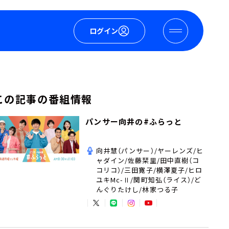
ログイン
この記事の番組情報
パンサー向井の#ふらっと
向井慧（パンサー）/ヤーレンズ/ヒ
ャダイン/佐藤栞里/田中直樹（コ
コリコ）/三田寛子/横澤夏子/ヒロ
ユキMc-Ⅱ/関町知弘（ライス）/ど
んぐりたけし/林家つる子