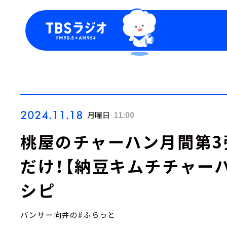
今日の番組表
トピッ
週間番組表
TBS
Podca
お知ら
2024.11.18
月曜日
11:00
桃屋のチャーハン月間第3
だけ！【納豆キムチチャー
シピ
パンサー向井の#ふらっと