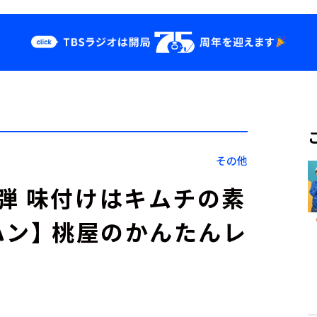
クス
イベント・グッ
ズ
st
YouTube
せ
会社情報
その他
弾 味付けはキムチの素
ハン】 桃屋のかんたんレ