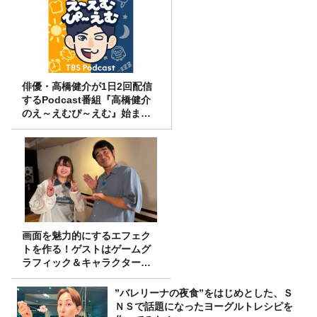
俳優・高橋健介が1日2回配信
するPodcast番組『高橋健介
のえ～えむぴ～えむ』始まり
ます
画面を魅力的にするエフェク
トを作る！ゲストはゲームグ
ラフィック＆キャラクター専
攻の遠藤里桜さん！
”バレリーナの夜食”をはじめとした、Ｓ
ＮＳで話題になったヨーグルトレシピを