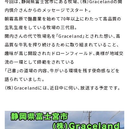
今回は、静岡県富士宮市にある牧場、（株）Gracelandの関
内慎介さんからのメッセージでスタート。
朝霧高原で酪農業を始めて70年以上にわたって高品質の
生乳生産をしている牧場の三代目。
関内さんの代で牧場名を「Graceland」とされた想い、高
品質な牛乳を搾り続けるために取り組まれていること、
趣味が高じ開設されたドローンフィールド、奥様が地域交
流の一環として師範をされている
「己書」の道場の内容、牛がいる環境を残す使命感などを
語られていました。
（株）Gracelandには、近日中に伺い、放送する予定です。