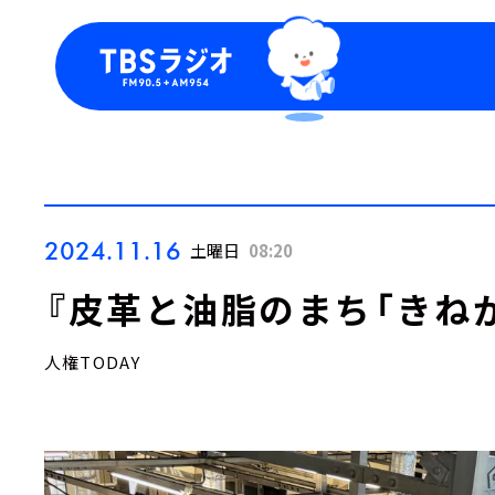
今日の番組表
トピッ
週間番組表
TBS
Podca
お知ら
2024.11.16
土曜日
08:20
『皮革と油脂のまち「きね
人権TODAY