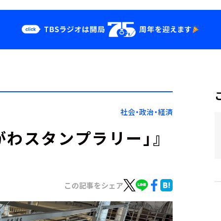
クス
イベント・グッ
ズ
st
YouTube
せ
会社情報
社会・政治・経済
がわスタンプラリー」』
この記事をシェア