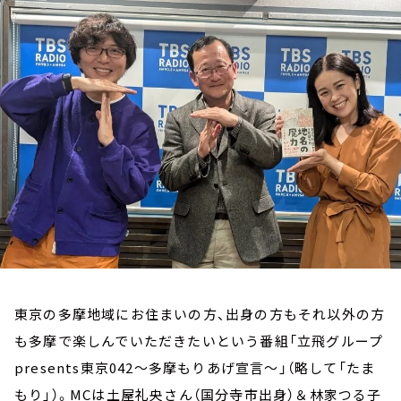
お知らせ
イベント・グッズ
YouTube
会社情報
東京の多摩地域にお住まいの方、出身の方もそれ以外の方
も多摩で楽しんでいただきたいという番組「立飛グループ
presents東京042～多摩もりあげ宣言～」（略して「たま
もり」）。MCは土屋礼央さん（国分寺市出身）＆林家つる子