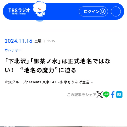
ログイン
マイページ
2024.11.16
土曜日
15:25
新規会員登録
ログイン
カルチャー
「下北沢」「御茶ノ水」は正式地名ではな
い！ “地名の魔力”に迫る
立飛グループpresents 東京042～多摩もりあげ宣言～
この記事をシェア
今日の番組表
週間番組表
トピックス
TBS Podcast