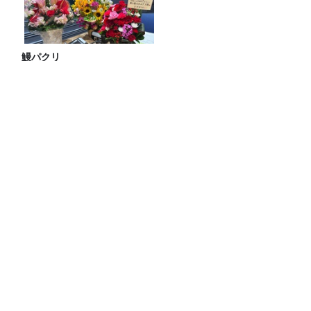
鰻パクリ
JUNK バナナマン「三大“小MC”の一
人、陣内智則さんとほぼ同期トー
ク！！」
山里「麻辣湯でなめられたくない」
日本のアニメがアフリカで人気の理由と
は？エンタメ社会学者が語るアフリカ市
場のリアル