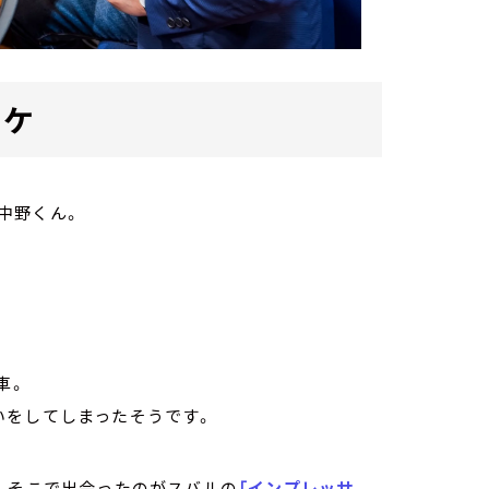
カケ
中野くん。
。
車。
いをしてしまったそうです。
、そこで出会ったのがスバルの
「インプレッサ