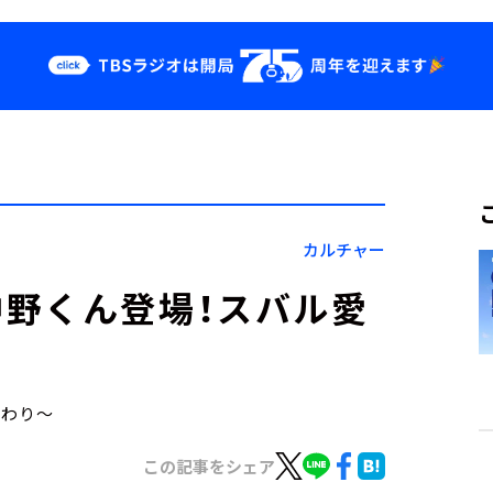
クス
イベント・グッ
ズ
st
YouTube
せ
会社情報
カルチャー
野くん登場！スバル愛
こだわり～
この記事をシェア