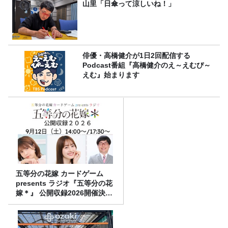
山里「日傘って涼しいね！」
俳優・高橋健介が1日2回配信する
Podcast番組『高橋健介のえ～えむぴ～
えむ』始まります
五等分の花嫁 カードゲーム
presents ラジオ『五等分の花
嫁＊』 公開収録2026開催決
定！