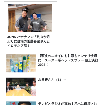
JUNK バナナマン「約３か月
ぶりに登場の近藤春菜さんと
イロモネア話！！」
【頭皮のニオイにも】頭もヒンヤリ快適
に！スースー系ヘッドスプレー 頂上決戦
2026！
水谷豊さん（1）～
テレビとラジオが直結！乃木に粛清され