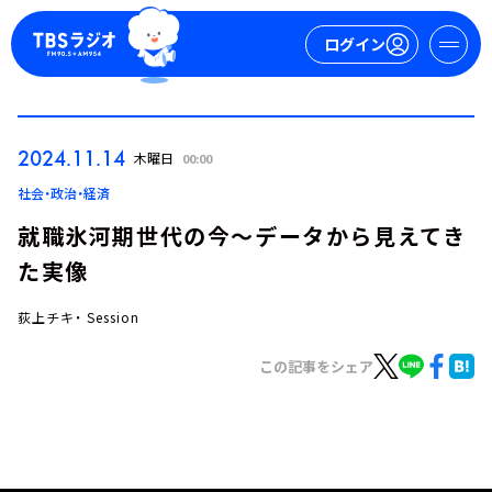
ログイン
マイページ
2024.11.14
木曜日
00:00
新規会員登録
ログイン
社会・政治・経済
就職氷河期世代の今～データから見えてき
た実像
荻上チキ・ Session
この記事をシェア
今日の番組表
週間番組表
トピックス
TBS Podcast