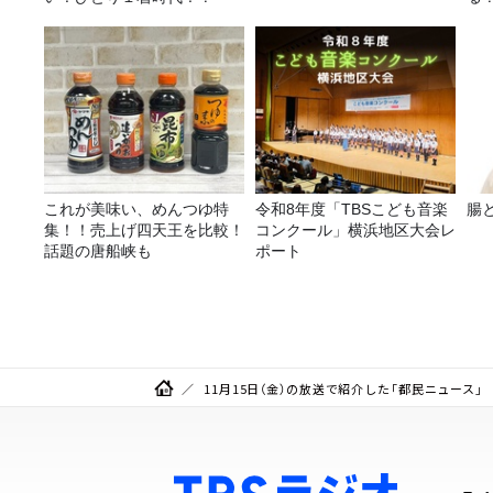
聞
力
これが美味い、めんつゆ特
令和8年度「TBSこども音楽
腸
集！！売上げ四天王を比較！
コンクール」横浜地区大会レ
話題の唐船峡も
ポート
11月15日（金）の放送で紹介した「都民ニュース」