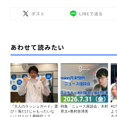
ポスト
LINEで送る
あわせて読みたい
『大人のラッシュガード』選
特集「ニュース座談会」木村
#1
び！海だけじゃもったいな
草太×奥村奈津美
よ
い！ひとり１着時代！？
る