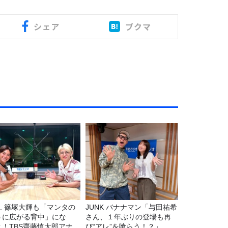
シェア
ブクマ
7. 篠塚大輝も「マンタの
JUNK バナナマン「与田祐希
うに広がる背中」にな
さん、１年ぶりの登場も再
？！TBS齋藤慎太郎アナに
び“アレ”を喰らう！？」