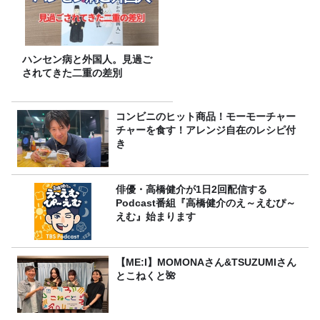
ハンセン病と外国人。見過ご
されてきた二重の差別
コンビニのヒット商品！モーモーチャー
チャーを食す！アレンジ自在のレシピ付
き
俳優・高橋健介が1日2回配信する
Podcast番組『高橋健介のえ～えむぴ～
えむ』始まります
【ME:I】MOMONAさん&TSUZUMIさん
とこねくと🌺