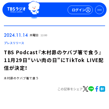
ログイン
マイページ
2024.11.14
木曜日
12:00
新規会員登録
ログイン
プレスリリース
TBS Podcast『木村昴のケバブ箸で食う』
11月29日“いい肉の日”にTikTok LIVE配
信が決定！
木村昴のケバブ箸で食う
今日の番組表
この記事をシェア
週間番組表
トピックス
TBS Podcast