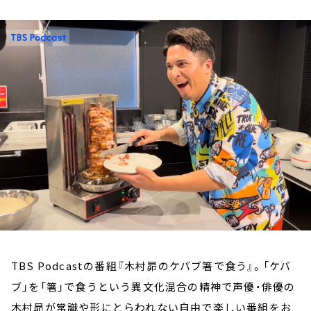
お知らせ
イベント・グッズ
YouTube
会社情報
TBS Podcastの番組『木村昴のケバブ箸で食う』。「ケバ
ブ」を「箸」で食うという異文化混合の精神で声優・俳優の
木村昴が常識や形にとらわれない自由で楽しい番組をお