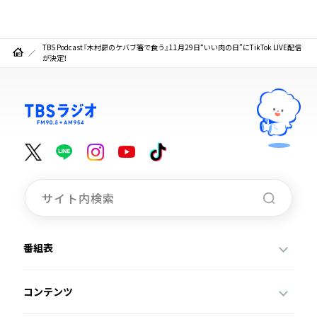
TBS Podcast『木村昴のケバブ箸で食う』11月29日“いい肉の日”にTikTok LIVE配信
が決定！
番組表
コンテンツ