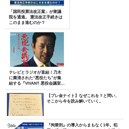
「国民投票法改正案」が衆議
院を通過。 憲法改正手続きは
このまま進むのか？
テレビとラジオが直結！乃木
に粛清された“悪役たち”が集
結する『VIVANT 悪役会議室』
7/26(日)23時スタート！
【プレ金ナイト】なぜこれを？と問い、
そこから今を読み解いていく。
『拘禁刑』の導入からまもなく1年。犯