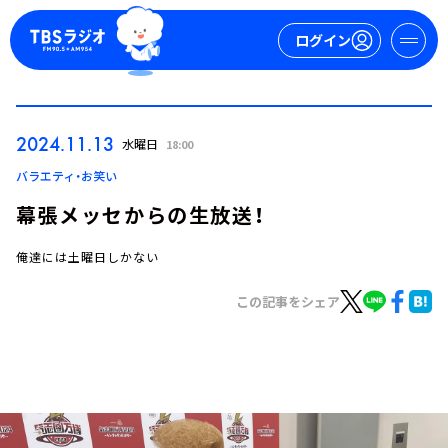
ログイン
マイページ
2024.11.13
水曜日
18:00
新規会員登録
ログイン
バラエティ・お笑い
幕張メッセからの生放送！
俺達には土曜日しかない
この記事をシェア
今日の番組表
週間番組表
トピックス
TBS Podcast