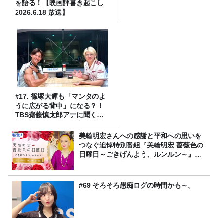
を語る！【映画評書き起こし
2026.6.18 放送】
#17. 篠塚大輝も「マンタのよ
うに広がる背中」になる？！
TBS齋藤慎太郎アナに聞くメ
ンズフィジークの魅力！！
美輪明宏さんへの感謝と平和への思いを
つなぐ追悼特別番組『美輪明宏 薔薇色の
日曜日～ごきげんよう、ルンルン～』
8/9（日）16時放送
#69 そろそろ愚痴ログの時間かも～。