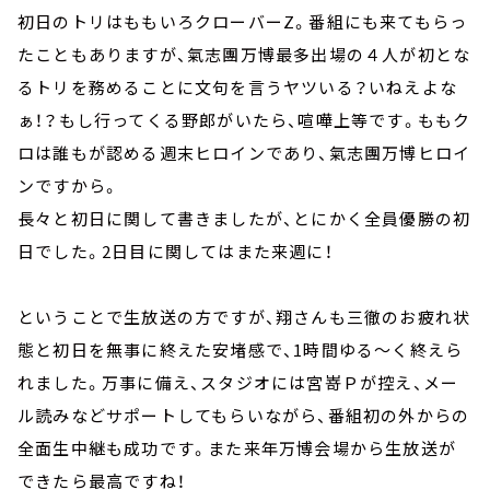
初日のトリはももいろクローバーZ。番組にも来てもらっ
たこともありますが、氣志團万博最多出場の４人が初とな
るトリを務めることに文句を言うヤツいる？いねえよな
ぁ！？もし行ってくる野郎がいたら、喧嘩上等です。ももク
ロは誰もが認める週末ヒロインであり、氣志團万博ヒロイ
ンですから。
長々と初日に関して書きましたが、とにかく全員優勝の初
日でした。2日目に関してはまた来週に！
ということで生放送の方ですが、翔さんも三徹のお疲れ状
態と初日を無事に終えた安堵感で、1時間ゆる～く終えら
れました。万事に備え、スタジオには宮嵜Ｐが控え、メー
ル読みなどサポートしてもらいながら、番組初の外からの
全面生中継も成功です。また来年万博会場から生放送が
できたら最高ですね！