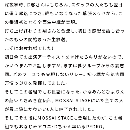
深夜零時、お客さんはもちろん、スタッフの人たちも翌日
に備え帰路につき、誰もいなくなった幕張メッセから、こ
の番組初となる全面生中継が実現。
打ち上げ終わりの翔さんと合流し、初日の感想を話し合っ
たのも束の間始まった生放送。
まずはお疲れ様でした！
初日全ての出演アーティストを挙げたらキリがないので、
かいつまんでお話しますが、まずは夢グループからの氣志
團。どのフェスでも実現しないリレー。初っ端から氣志團
万博っぷりを発揮してました。
そしてこの番組でもお世話になった、かなみんとひよりん
の超♡ときめき宣伝部。MOSSAI STAGEにいた全ての人
が最上級にかわいい6人に魅了されました。
そしてその後にMOSSAI STAGEに登場したのが、この番
組でもおなじみアユニ・Dちゃん率いるPEDRO。