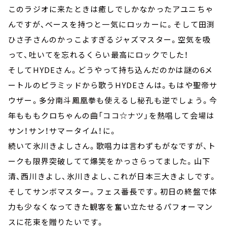
このラジオに来たときは癒しでしかなかったアユニちゃ
んですが、ベースを持つと一気にロッカーに。そして田渕
ひさ子さんのかっこよすぎるジャズマスター。空気を吸
って、吐いてを忘れるくらい最高にロックでした！
そしてHYDEさん。どうやって持ち込んだのかは謎の6メ
ートルのピラミッドから歌うHYDEさんは。もはや聖帝サ
ウザー。多分南斗鳳凰拳も使えるし秘孔も逆でしょう。今
年もももクロちゃんの曲「ココ☆ナツ」を熱唱して会場は
サン！サン！サマータイム！に。
続いて氷川きよしさん。歌唱力は言わずもがなですが、ト
ークも限界突破してて爆笑をかっさらってました。山下
清、西川きよし、氷川きよし、これが日本三大きよしです。
そしてサンボマスター。フェス番長です。初日の終盤で体
力も少なくなってきた観客を奮い立たせるパフォーマン
スに花束を贈りたいです。