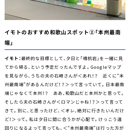
イモトのおすすめ和歌山スポット②「本州最南
端」
イモト：
最終的な目標として、夕日と「橋杭岩」を一緒に見
てから帰る、という予定だったんですよ。Googleマップ
を見ながら、うちの夫の石崎さんが＜あれ！？ 近くに“本
州最南端”があるんだけど！？＞って言っていて。日本最南
端じゃなくて本州！？ ああ、和歌山だと本州かと思って。
そしたら夫の石崎さんが＜ロマンじゃね！？＞って言って
きて。別に、と思ったけど、＜オレ、絶対に行きたいんだけ
ど！＞って。私は夕日に間に合うかが心配で。けっこう遠
回りになるよって言っても、＜“本州最南端”は行った方が