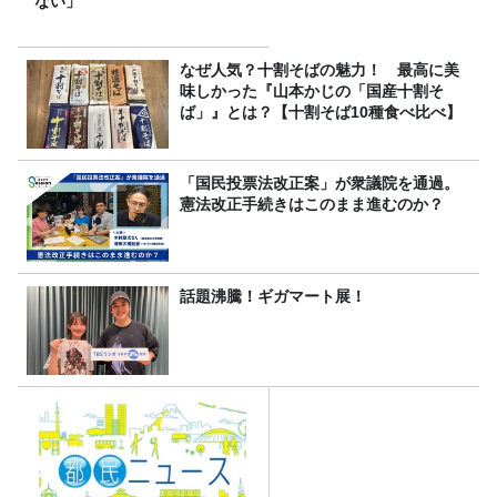
ない」
なぜ人気？十割そばの魅力！ 最高に美
味しかった『山本かじの「国産十割そ
ば」』とは？【十割そば10種食べ比べ】
「国民投票法改正案」が衆議院を通過。
憲法改正手続きはこのまま進むのか？
話題沸騰！ギガマート展！