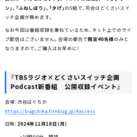
ン」、「ふねしぼり」、「夕げ」
の5組で、司会はどくさいスイ
ッチ企画が務めます。
なお今回は番組収録を兼ねているため、ネット上でのライ
ブ配信はございません。会場の都合で
限定40名様
のみと
なりますので、ご購入はお早めに！
『TBSラジオ×どくさいスイッチ企画
Podcast新番組 公開収録イベント』
会場：渋谷ばぐちか
https://bugchika.firebug.jp/#access
日時：
2024年11月18日（月）
・19時00分 開場