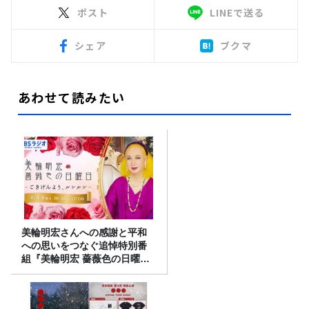
ポスト
LINEで送る
シェア
ブクマ
あわせて読みたい
美輪明宏さんへの感謝と平和
への思いをつなぐ追悼特別番
組『美輪明宏 薔薇色の日曜日
～ごきげんよう、ルンルン
～』8/9（日）16時放送