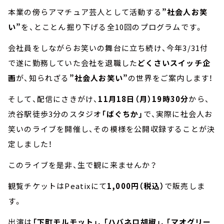
本業の傍らアマチュア芸人として活動する
”社会人お笑
い”
を、とことん掘り下げる全10回のプログラムです。
会社員をしながらお笑いの舞台に立ち続け、今年3/31付
で遂に勤務していた会社を退職した
どくさいスイッチ企
画
が、知られざる
”社会人お笑い”
の世界をご案内します！
そして、配信にさきがけ、
11月18日（月）19時30分
から、
渋谷駅徒歩3分のスタジオ
「ばぐちか」
で、実際に社会人お
笑いのライブを開催し、その模様を公開収録することが決
定しました！
このライブを是非、生で観に来ませんか？
観覧チケットはPeatixにて
1,000円（税込）
で販売しま
す。
出演は
「下町モルモット」、「ハバネロ胡椒」、「マオグリー