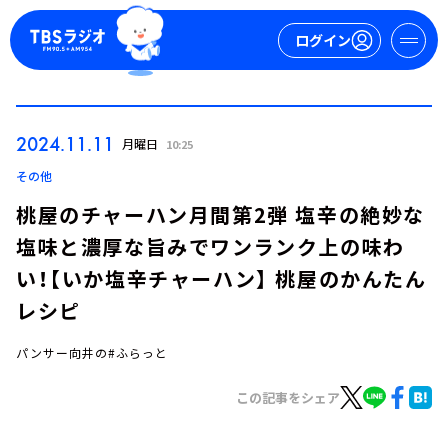
ログイン
マイページ
2024.11.11
月曜日
10:25
新規会員登録
ログイン
その他
桃屋のチャーハン月間第2弾 塩辛の絶妙な
塩味と濃厚な旨みでワンランク上の味わ
い！【いか塩辛チャーハン】 桃屋のかんたん
レシピ
パンサー向井の#ふらっと
今日の番組表
週間番組表
この記事をシェア
トピックス
TBS Podcast