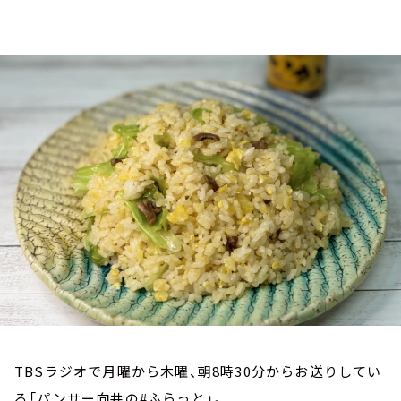
お知らせ
イベント・グッズ
YouTube
会社情報
TBSラジオで月曜から木曜、朝8時30分からお送りしてい
る「パンサー向井の#ふらっと」。