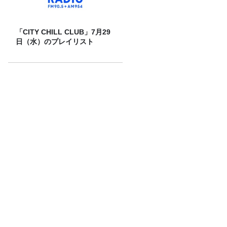
「CITY CHILL CLUB」7月29
日（水）のプレイリスト
話題沸騰！ギガマート展！
【“着たほうが涼しい”は本当か？】ワー
クマンの暑さ対策ウェア、実力検証！
#17. 篠塚大輝も「マンタのように広がる
背中」になる？！TBS齋藤慎太郎アナに
聞くメンズフィジークの魅力！！
Recommended by