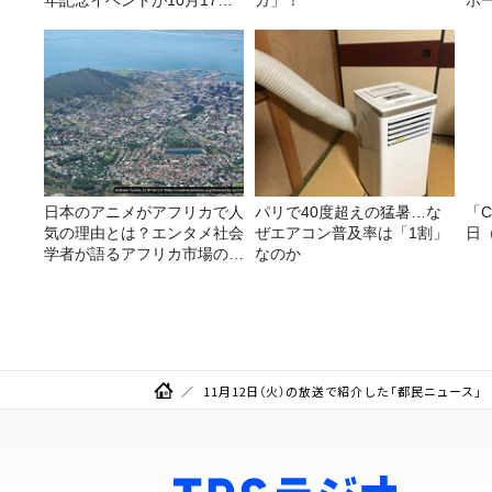
年記念イベントが10月17日
カ」！
ポ
（土）に開催決定！本日より
FC先行受付スタート！
日本のアニメがアフリカで人
パリで40度超えの猛暑…な
「C
気の理由とは？エンタメ社会
ぜエアコン普及率は「1割」
日
学者が語るアフリカ市場のリ
なのか
アル
11月12日（火）の放送で紹介した「都民ニュース」