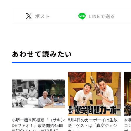
ポスト
LINEで送る
あわせて読みたい
小堺一機＆関根勤『コサキン
8月4日のカーボーイは生放
令
DEワァオ！』放送開始45周
送！ゲストは「真空ジェシ
コ