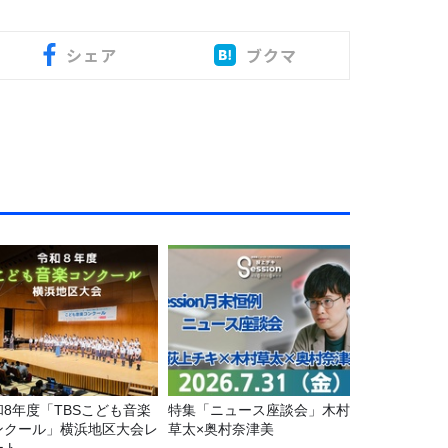
シェア
ブクマ
和8年度「TBSこども音楽
特集「ニュース座談会」木村
ンクール」横浜地区大会レ
草太×奥村奈津美