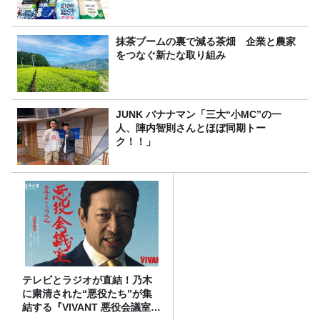
抹茶ブームの裏で減る茶畑 企業と農家
をつなぐ新たな取り組み
JUNK バナナマン「三大“小MC”の一
人、陣内智則さんとほぼ同期トー
ク！！」
テレビとラジオが直結！乃木
に粛清された“悪役たち”が集
結する『VIVANT 悪役会議室』