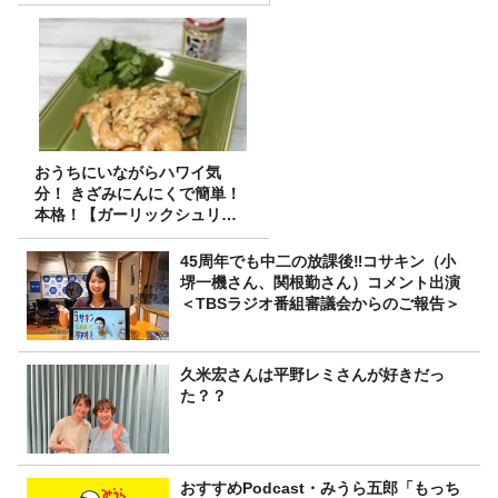
7/26(日)23時スタート！
おうちにいながらハワイ気
分！ きざみにんにくで簡単！
本格！【ガーリックシュリン
プ】 桃屋のかんたんレシピ
45周年でも中二の放課後‼コサキン（小
堺一機さん、関根勤さん）コメント出演
＜TBSラジオ番組審議会からのご報告＞
久米宏さんは平野レミさんが好きだっ
た？？
おすすめPodcast・みうら五郎「もっち