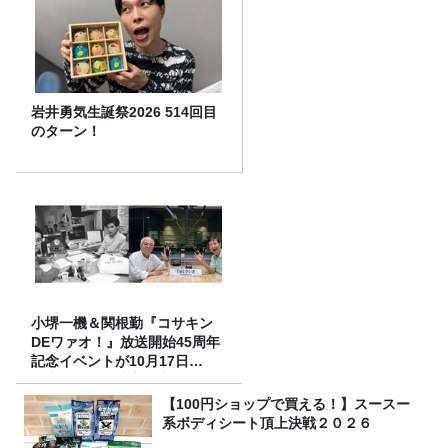
岩井勇気生誕祭2026 514回目
のターン！
小堺一機＆関根勤『コサキン
DEワァオ！』放送開始45周年
記念イベントが10月17日
（土）に開催決定！本日より
FC先行受付スタート！
【100円ショップで買える！】スースー
系ボディシート頂上決戦２０２６