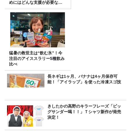
めにはどんな支援が必要なの
か
猛暑の救世主は“飲む氷”！今
注目のアイススラリー5種飲み
比べ
長ネギは1ヶ月、バナナは4ヶ月保存可
能！「アイラップ」を使った冷凍スゴ技
きしたかの高野のキラーフレーズ「ビッ
グサンダー喝！！」Ｔシャツ新作が発売
決定！