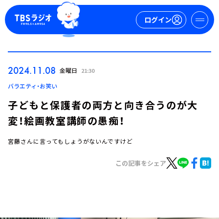
ログイン
マイページ
2024.11.08
金曜日
21:30
新規会員登録
ログイン
バラエティ・お笑い
子どもと保護者の両方と向き合うのが大
変！絵画教室講師の愚痴！
宮藤さんに言ってもしょうがないんですけど
この記事をシェア
今日の番組表
週間番組表
トピックス
TBS Podcast