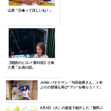
山里「日傘って涼しいね！」
【朗読のヒロバ 第93回】小泉
八雲「お貞の話」
JUNK バナナマン「与田祐希さん、１年
ぶりの登場も再び“アレ”を喰らう！？」
8月4日（火）の放送で紹介した「都民ニ