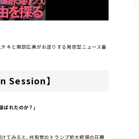
送）
家・荻上チキと南部広美がお送りする発信型ニュース番
 Session】
選ばれたのか？」
開けてみると、共和党のトランプ前大統領の圧勝