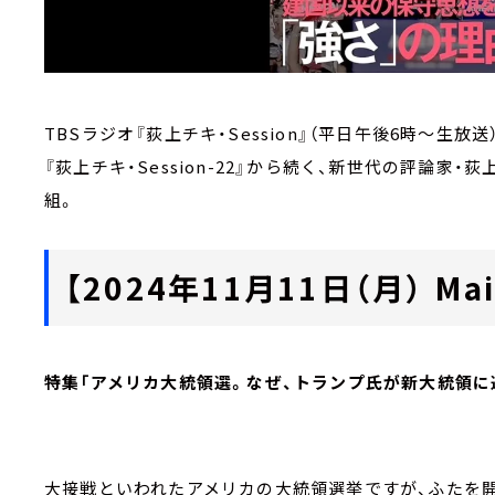
TBSラジオ『荻上チキ・Session』（平日午後6時～生放
『荻上チキ・Session-22』から続く、新世代の評論
組。
【2024年11月11日（月） Main
特集「アメリカ大統領選。なぜ、トランプ氏が新大統領に
大接戦といわれたアメリカの大統領選挙ですが、ふたを