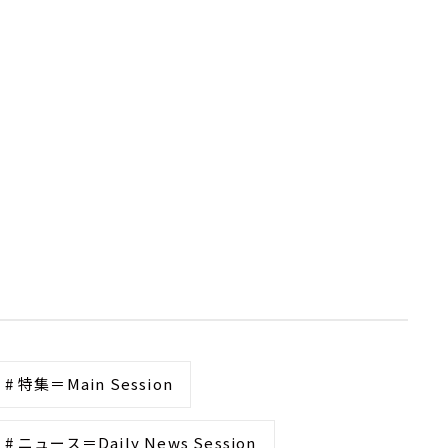
# 特集＝Main Session
# ニュース＝Daily News Session