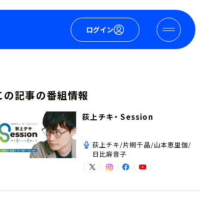
ログイン
この記事の番組情報
荻上チキ・ Session
荻上チキ/片桐千晶/山本恵里伽/
日比麻音子