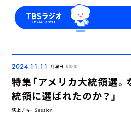
今日の番組表
トピッ
週間番組表
TBS
Podca
お知ら
2024.11.11
月曜日
00:00
特集「アメリカ大統領選。
統領に選ばれたのか？」
荻上チキ・ Session