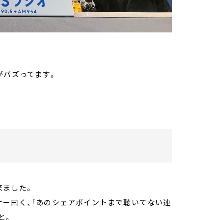
がバズってます。
来ました。
ナー曰く、「あのシェアポイントまで聴いてない連
と。