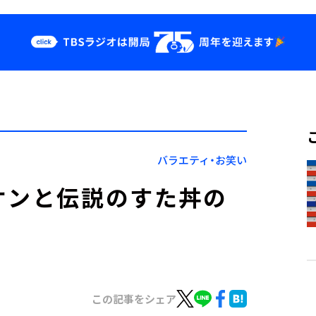
クス
イベント・グッ
ズ
st
YouTube
せ
会社情報
バラエティ・お笑い
オンと伝説のすた丼の
この記事をシェア