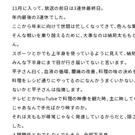
11月に入って、放送の前日は3連休最終日。
年内最後の3連休でした。
ここから年末に向けて世間は忙しくなってきて、色んな
そんな戦いを乗り越えるために、大事なのは結局太もも
ん。
スポーツとかでも上半身を使っているように見えて、結
みんな下半身にまで目が行き届いてないと言います。
平子さん曰く、血液の循環、腰痛の改善、料理の味の決め
料理をレシピ通りにやってるのになんかうまくいかない
ないかと平子さんは指摘します。
テレビとかYouTubeで料理の映像を観た時、主に映し
じゃあなんで手元ばかり映すのか。
それは太ももが尋常じゃなく発達しているからだと、隠
した。
人間関係とかでもなんでもそう。全部下半身。