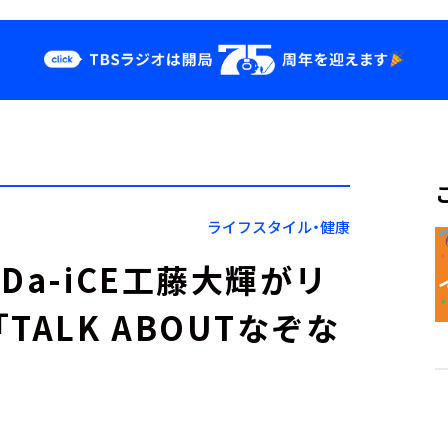
クス
イベント・グッ
ズ
st
YouTube
せ
会社情報
ライフスタイル・健康
Da-iCE工藤大輝がリ
ALK ABOUTなぞな