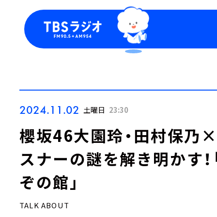
今日の番組表
トピッ
週間番組表
TBS
Podca
お知ら
2024.11.02
土曜日
23:30
櫻坂46大園玲・田村保乃×
スナーの謎を解き明かす！「T
ぞの館」
TALK ABOUT