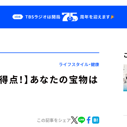
クス
イベント・グッ
ズ
st
YouTube
せ
会社情報
ライフスタイル・健康
初得点！】あなたの宝物は
この記事をシェア