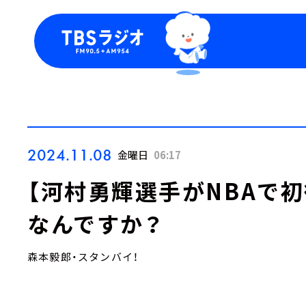
今日の番組表
トピッ
週間番組表
TBS
Podca
お知ら
2024.11.08
金曜日
06:17
【河村勇輝選手がNBAで
なんですか？
森本毅郎・スタンバイ！