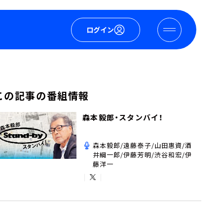
ログイン
この記事の番組情報
森本毅郎・スタンバイ！
森本毅郎/遠藤泰子/山田惠資/酒
井綱一郎/伊藤芳明/渋谷和宏/伊
藤洋一