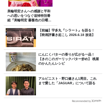
美輪明宏さんへの感謝と平和
への思いをつなぐ追悼特別番
組『美輪明宏 薔薇色の日曜日
～ごきげんよう、ルンルン
～』8/9（日）16時放送
【前編】宇多丸『シラート』を語る！
【映画評書き起こし 2026.6.18 放送】
にんにくバターの香りが広がる一品！
【きのこのガーリックバター炒め】 桃屋
のかんたんレシピ
アルピニスト・野口健さん1周目。これ
まで愛した「JAGUAR」について語る
Recommended by