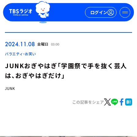
ログイン
マイページ
2024.11.08
金曜日
03:00
新規会員登録
ログイン
バラエティ・お笑い
JUNKおぎやはぎ「学園祭で手を抜く芸人
は、おぎやはぎだけ」
JUNK
この記事をシェア
今日の番組表
週間番組表
トピックス
TBS Podcast