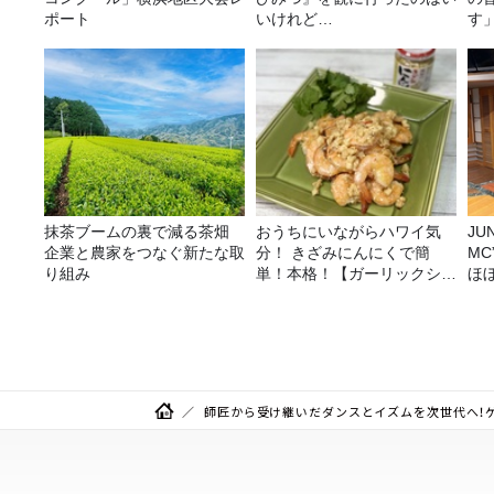
ポート
いけれど…
す
抹茶ブームの裏で減る茶畑
おうちにいながらハワイ気
JUNK バナナ
企業と農家をつなぐ新たな取
分！ きざみにんにくで簡
M
り組み
単！本格！【ガーリックシュ
ほ
リンプ】 桃屋のかんたんレ
シピ
師匠から受け継いだダンスとイズムを次世代へ！