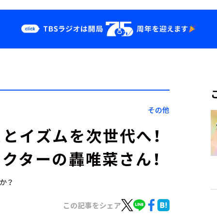
クス
イベント・グッ
ズ
st
YouTube
せ
会社情報
その他
とイズムを次世代へ！
クターの轟唯菜さん！
すか？
この記事をシェア