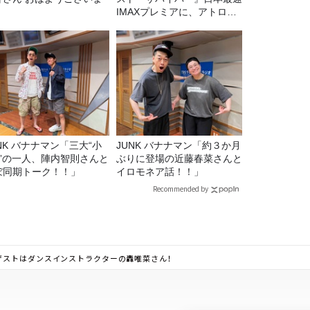
」
IMAXプレミアに、アトロク
リスナー60名をご招待！
マン「三大“小
JUNK バナナマン「約３か月
C”の一人、陣内智則さんと
ぶりに登場の近藤春菜さんと
ぼ同期トーク！！」
イロモネア話！！」
Recommended by
ゲストはダンスインストラクターの轟唯菜さん！