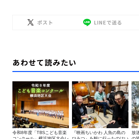
ポスト
LINEで送る
あわせて読みたい
令和8年度「TBSこども音楽
『映画ちいかわ 人魚の島の
放
コンクール」横浜地区大会レ
ひみつ』を観に行ったのはい
の