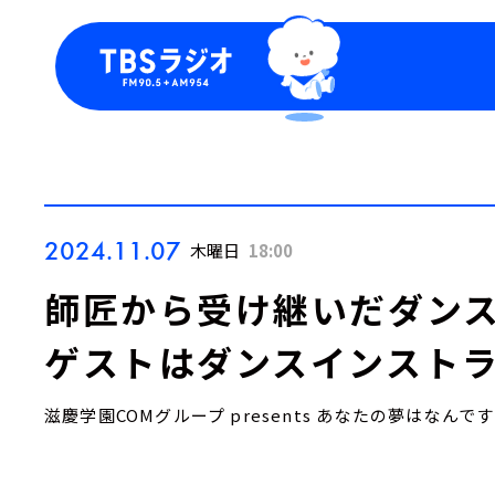
今日の番組表
トピッ
週間番組表
TBS
Podca
お知ら
2024.11.07
木曜日
18:00
師匠から受け継いだダンス
ゲストはダンスインストラ
滋慶学園COMグループ presents あなたの夢はなんで