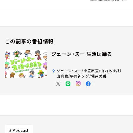
この記事の番組情報
ジェーン・スー 生活は踊る
ジェーン・スー/小笠原亘/山内あゆ/杉
山真也/宇賀神メグ/堀井美香
# Podcast