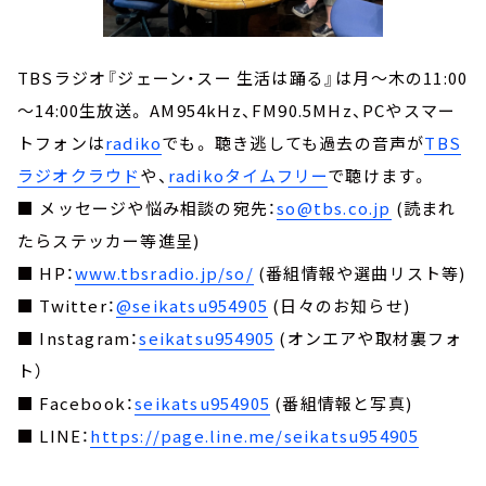
TBSラジオ『ジェーン・スー 生活は踊る』は月～木の11:00
～14:00生放送。 AM954kHz、FM90.5MHz、PCやスマー
トフォンは
radiko
でも。 聴き逃しても過去の音声が
TBS
ラジオクラウド
や、
radikoタイムフリー
で聴けます。
■ メッセージや悩み相談の宛先：
so@tbs.co.jp
(読まれ
たらステッカー等進呈)
■ HP：
www.tbsradio.jp/so/
(番組情報や選曲リスト等)
■ Twitter：
@seikatsu954905
(日々のお知らせ)
■ Instagram：
seikatsu954905
(オンエアや取材裏フォ
ト）
■ Facebook：
seikatsu954905
(番組情報と写真)
■ LINE：
https://page.line.me/seikatsu954905