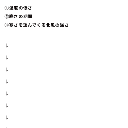
①温度の低さ
②寒さの期間
③寒さを運んでくる北風の強さ
↓
↓
↓
↓
↓
↓
↓