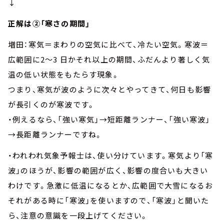
↓
正解は②「寒さの期間」
増田：寒気＝まわりの空気に比べて、冷たい空気。寒波＝
広範囲に2～3 日かそれ以上の期間、ふだんより著しく気
温の低い状態をもたらす現象。
つまり、寒気が波のように次々とやってきて、何日も影響
が長引くのが寒波です。
・例えるなら、「強い寒気」→短距離ランナー、「強い寒波」
→長距離ランナーですね。
・われわれ気象予報士は、使い分けています。寒気より「寒
波」のほうが、影響の範囲が広く、影響の度合いも大きい
わけです。急激に低温になるとか、広範囲で大雪になるお
それがある時に「寒波」を使いますので、「寒波」と聞いた
ら、注意の意識を一段上げてください。