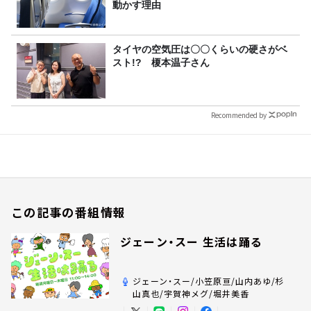
動かす理由
タイヤの空気圧は〇〇くらいの硬さがベ
スト!? 榎本温子さん
Recommended by
この記事の番組情報
ジェーン・スー 生活は踊る
ジェーン・スー/小笠原亘/山内あゆ/杉
山真也/宇賀神メグ/堀井美香