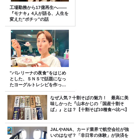
工場勤務から17億再生へ——
『モナキ』4人が語る、人生を
変えた“ポチッ”の話
”バレリーナの夜食”をはじめ
とした、ＳＮＳで話題になっ
たヨーグルトレシピを作って
みた！
なぜ人気？十割そばの魅力！ 最高に美
味しかった『山本かじの「国産十割そ
ば」』とは？【十割そば10種食べ比べ】
JALやANA、カード業界で航空会社が強
いのはなぜ？「非日常の体験」が決済を