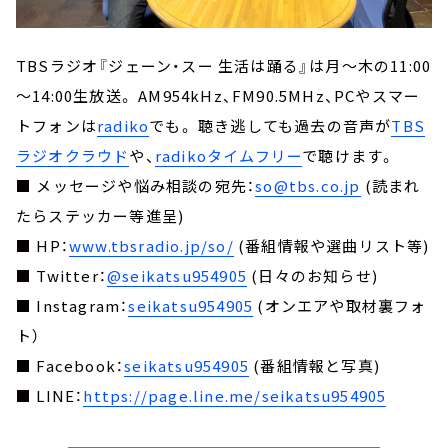
TBSラジオ『ジェーン・スー 生活は踊る』は月～木の11:00
～14:00生放送。 AM954kHz、FM90.5MHz、PCやスマー
トフォンは
radiko
でも。 聴き逃しても過去の音声が
TBS
ラジオクラウド
や、
radikoタイムフリー
で聴けます。
■ メッセージや悩み相談の宛先：
so@tbs.co.jp
(読まれ
たらステッカー等進呈)
■ HP：
www.tbsradio.jp/so/
(番組情報や選曲リスト等)
■ Twitter：
@seikatsu954905
(日々のお知らせ)
■ Instagram：
seikatsu954905
(オンエアや取材裏フォ
ト）
■ Facebook：
seikatsu954905
(番組情報と写真)
■ LINE：
https://page.line.me/seikatsu954905