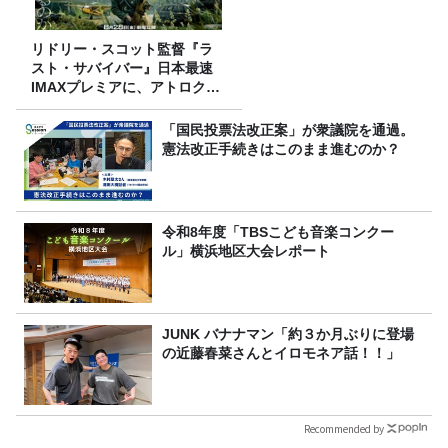
リドリー・スコット監督『ラ
スト・サバイバー』日本最速
IMAXプレミアに、アトロクリ
スナー60名をご招待！
「国民投票法改正案」が衆議院を通過。
憲法改正手続きはこのまま進むのか？
令和8年度「TBSこども音楽コンクー
ル」横浜地区大会レポート
JUNK バナナマン「約３か月ぶりに登場
の近藤春菜さんとイロモネア話！！」
Recommended by