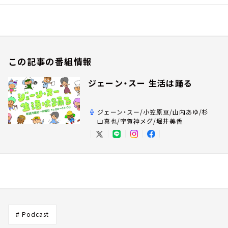
この記事の番組情報
ジェーン・スー 生活は踊る
ジェーン・スー/小笠原亘/山内あゆ/杉
山真也/宇賀神メグ/堀井美香
# Podcast