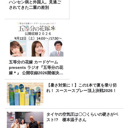
ハンセン病と外国人。見過ご
されてきた二重の差別
五等分の花嫁 カードゲーム
presents ラジオ『五等分の花
嫁＊』 公開収録2026開催決
定！
【暑さ対策に！】この1本で夏を乗り切
れ！ スースースプレー頂上決戦2026！
タイヤの空気圧は〇〇くらいの硬さがベ
スト!? 榎本温子さん