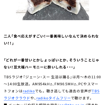
二人「食べ応えがすごい！一番美味しいなんて決められな
い！！」
「どれが一番甘いとかしょっぱいとか、そういうことじゃ
ない！豆大福ハーモニーに酔いしれる・・・」
TBSラジオ『ジェーン・スー 生活は踊る』は月～木の11:00
～14:00生放送。 AM954kHz、FM90.5MHz、PCやスマー
トフォンは
radiko
でも。 聴き逃しても過去の音声が
TBS
ラジオクラウド
や、
radikoタイムフリー
で聴けます。
■ メッセージや悩み相談の宛先：
so@tbs.co.jp
(読まれ