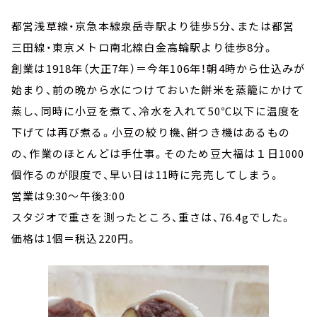
都営浅草線・京急本線泉岳寺駅より徒歩5分、または都営
三田線・東京メトロ南北線白金高輪駅より徒歩8分。
創業は1918年（大正7年）＝今年106年！朝4時から仕込みが
始まり、前の晩から水につけておいた餅米を蒸籠にかけて
蒸し、同時に小豆を煮て、冷水を入れて50℃以下に温度を
下げては再び煮る。小豆の絞り機、餅つき機はあるもの
の、作業のほとんどは手仕事。そのため豆大福は１日1000
個作るのが限度で、早い日は11時に完売してしまう。
営業は9:30～午後3:00
スタジオで重さを測ったところ、重さは、76.4gでした。
価格は1個＝税込220円。