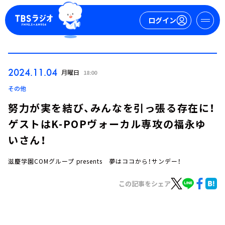
ログイン
マイページ
2024.11.04
月曜日
18:00
新規会員登録
ログイン
その他
努力が実を結び、みんなを引っ張る存在に！
ゲストはK-POPヴォーカル専攻の福永ゆ
いさん！
滋慶学園COMグループ presents 夢はココから！サンデー！
今日の番組表
この記事をシェア
週間番組表
トピックス
TBS Podcast