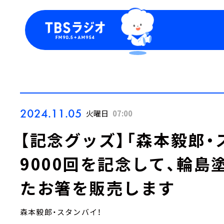
今日の番組表
トピッ
週間番組表
TBS
Podca
お知ら
2024.11.05
火曜日
07:00
【記念グッズ】「森本毅郎・
9000回を記念して、輪
たお箸を販売します
森本毅郎・スタンバイ！