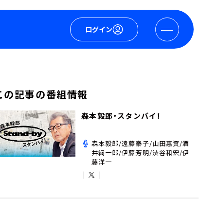
ログイン
この記事の番組情報
森本毅郎・スタンバイ！
森本毅郎/遠藤泰子/山田惠資/酒
井綱一郎/伊藤芳明/渋谷和宏/伊
藤洋一