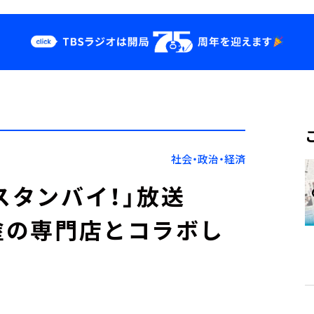
クス
イベント・グッ
ズ
st
YouTube
せ
会社情報
社会・政治・経済
スタンバイ！」放送
島塗の専門店とコラボし