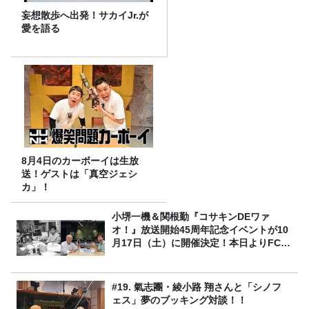
妄想散歩へ出発！サカイJr.が
愛を語る
8月4日のカーボーイは生放
送！ゲストは「真空ジェシ
カ」！
小堺一機＆関根勤『コサキンDEワァ
オ！』放送開始45周年記念イベントが10
月17日（土）に開催決定！本日よりFC先
行受付スタート！
#19. 氣志團・綾小路 翔さんと「シノフ
ェス」夢のブッキング対談！！