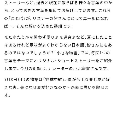
お知らせ
ストーリーなど、過去と現在に散らばる様々な言葉の中か
イベント・グッズ
ら、とっておきの言葉を集めてお届けしています。これら
YouTube
の「ことば」が、リスナーの皆さんにとってエールになれ
会社情報
ば…。そんな想いを込めた番組です。
≪たゆたう≫≪問わず語り≫≪遠音≫など、耳にしたこと
はあるけれど意味がよくわからない日本語、皆さんにもあ
るのではないでしょうか？「小さな物語」では、毎回1つの
言葉をテーマにオリジナル・ショートストーリーをご紹介
します。今月の朗読は、ナレーターの戸北宗寛さんです。
7月3日（土）の物語は「野球中継」。夏が苦手な妻と夏が好
きな夫。夫はなぜ夏が好きなのか…過去に思いを馳せま
す。