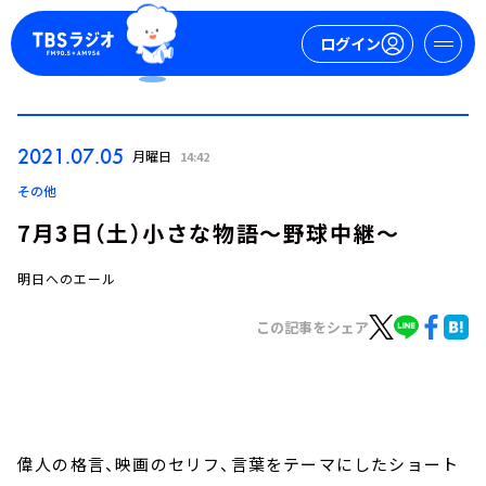
ログイン
マイページ
2021.07.05
月曜日
14:42
新規会員登録
ログイン
その他
7月3日（土）小さな物語～野球中継～
明日へのエール
この記事をシェア
今日の番組表
週間番組表
トピックス
偉人の格言、映画のセリフ、言葉をテーマにしたショート
TBS Podcast