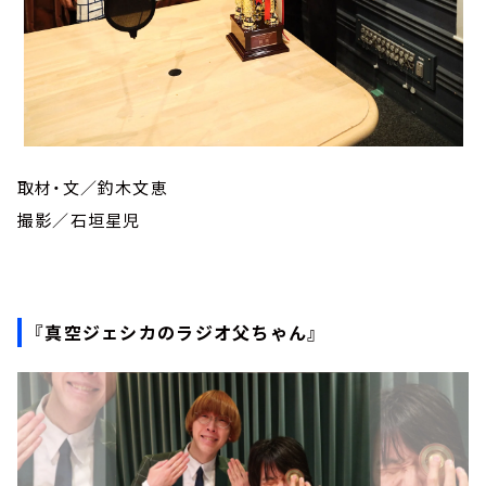
取材・文／釣木文恵
撮影／石垣星児
『真空ジェシカのラジオ父ちゃん』