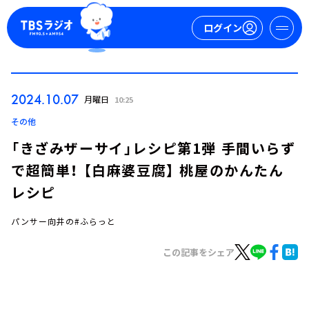
ログイン
マイページ
2024.10.07
月曜日
10:25
新規会員登録
ログイン
その他
「きざみザーサイ」レシピ第1弾 手間いらず
で超簡単！ 【白麻婆豆腐】 桃屋のかんたん
レシピ
パンサー向井の#ふらっと
今日の番組表
この記事をシェア
週間番組表
トピックス
TBS Podcast