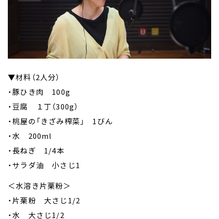
▼材料（2人分）
・豚ひき肉 100g
・豆腐 １丁（300g）
・桃屋の「きざみ榨菜」 1びん
・水 200ml
・長ねぎ 1/4本
・サラダ油 小さじ1
＜水溶き片栗粉＞
・片栗粉 大さじ1/2
・水 大さじ1/2