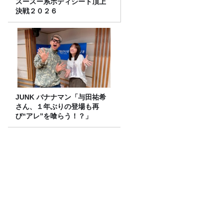
スースー系ボディシート頂上
決戦２０２６
JUNK バナナマン「与田祐希
さん、１年ぶりの登場も再
び“アレ”を喰らう！？」
知らない人が8割！？#グラニータ の最前
線
水谷豊さん（1）～