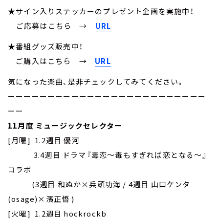
★サイン入りステッカーのプレゼント企画を実施中！
ご応募はこちら
→
URL
★番組グッズ販売中！
ご購入はこちら →
URL
気になった楽曲、是非チェックしてみてください。
ーーーーーーーーーーーーーーーーーーーーーーーーー
ーー
11月度 ミュージックセレクター
[月曜] 1.2週目 優河
3.4
週目
ドラマ『毒恋～毒もすぎれば恋となる～』
コラボ
(3週目 和ぬか×兵頭功海 / 4週目 山口ケンタ
(osage)×濱正悟 )
[火曜] 1.2週目 hockrockb