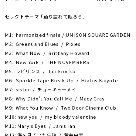
セレクトテーマ ｢踊り疲れて眠ろう｣
M1: harmonized finale / UNISON SQUARE GARDEN
M2: Greens and Blues / Pixies
M3: What Now / Brittany Howard
M4: New York / THE NOVEMBERS
M5: ラビリンス / hockrockb
M6: Sparkle Tape Break Up / Hiatus Kaiyote
M7: sister / チョーキューメイ
M8: Why Didn't You Call Me / Macy Gray
M9: What You Know / Two Door Cinema Club
M10: new you / my bloody valentine
M11: Mary's Eyes / Janis Ian
M12: 海を見ていた午後 / 荒井由実