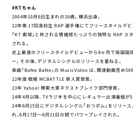
#KTちゃん
2004年10月6日生まれの20歳。横浜出身。
22年第 17回高校生 RAP 選手権にてフリースタイルデ
「KT 劇場」と称される情緒感たっぷりの独特な RAP
される。
史上最速のフリースタイルデビューから8ヶ月で両国国
ー。その後、デジタルシングルのリリースを重ねる。
楽曲「BaNe BaNe」の MusicVideo は、関連動画含め
22年度 戦極 MCBATTLE 新人賞受賞。
23年 Yahoo! 検索大賞ネクストブレイク部門受賞。
24年4月以降、TVラジオを中心にレギュラー出演番組が
24年6月15日にデジタルシングル「おつポム」をリリー
れ、6月17日～6月21日の間でパワープレイされた。