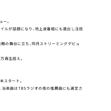
ビュー。
 スタイルが話題になり、地上波番組にも進出し注目
技館の舞台に立ち、同月ストリーミングデビュ
500万再生超え。
5本スタート。
ス。当楽曲はTBSラジオの夜の推薦曲にも選定さ