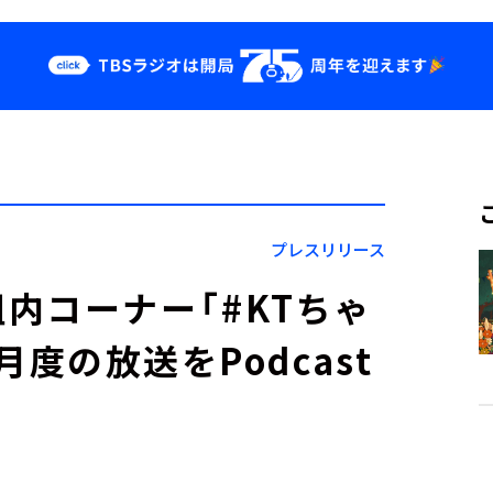
クス
イベント・グッ
ズ
st
YouTube
せ
会社情報
プレスリリース
』番組内コーナー「#KTちゃ
1月度の放送をPodcast