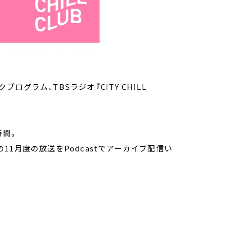
グラム、TBSラジオ『CITY CHILL
時間。
の11月度の放送をPodcastでアーカイブ配信い