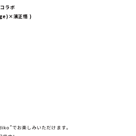
』コラボ
e)×濱正悟 )
radiko”でお楽しみいただけます。