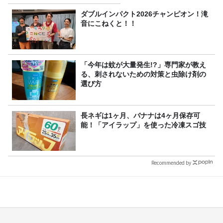
攻の遠藤里桜さん！
ダブルインパクト2026チャンピオン！滝
音にこねくと！！
「今年は蚊が大量発生!?」専門家が教え
る、刺されないための対策と虫除け剤の
選び方
長ネギは1ヶ月、バナナは4ヶ月保存可
能！「アイラップ」を使った冷凍スゴ技
Recommended by