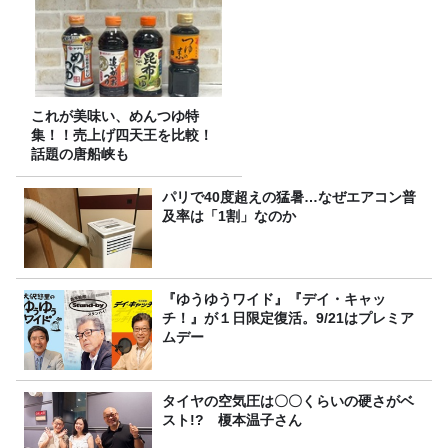
これが美味い、めんつゆ特
集！！売上げ四天王を比較！
話題の唐船峡も
パリで40度超えの猛暑…なぜエアコン普
及率は「1割」なのか
『ゆうゆうワイド』『デイ・キャッ
チ！』が１日限定復活。9/21はプレミア
ムデー
タイヤの空気圧は〇〇くらいの硬さがベ
スト!? 榎本温子さん