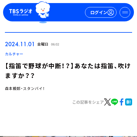
ログイン
マイページ
2024.11.01
金曜日
06:02
新規会員登録
ログイン
カルチャー
【指笛で野球が中断！？】あなたは指笛、吹け
ますか？？
森本毅郎・スタンバイ！
この記事をシェア
今日の番組表
週間番組表
トピックス
TBS Podcast