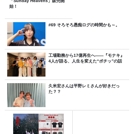
「Sunday Heavens」販売開
始！
#69 そろそろ愚痴ログの時間かも～。
工場勤務から17億再生へ——『モナキ』
4人が語る、人生を変えた“ポチッ”の話
久米宏さんは平野レミさんが好きだっ
た？？