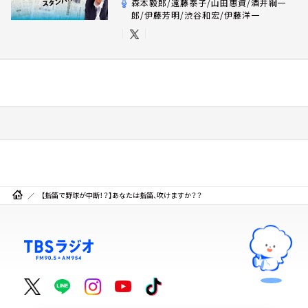
森本毅郎/遠藤泰子/山田惠資/酒井綱一
郎/伊藤芳明/渋谷和宏/伊藤洋一
【指笛で野球が中断！？】あなたは指笛、吹けますか？？