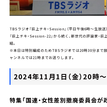
TBSラジオ『荻上チキ・Session』（平日午後6時～生放送
『荻上チキ・Session-22』から続く、新世代の評論
組。
※本日は特別編成のためTBSラジオでは20時30分まで放
ャンネルでは21時までお送りします。
2024年11月1日（金）20時～Ma
特集「国連・女性差別撤廃委員会が