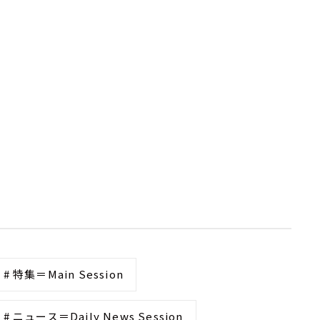
# 特集＝Main Session
# ニュース＝Daily News Session