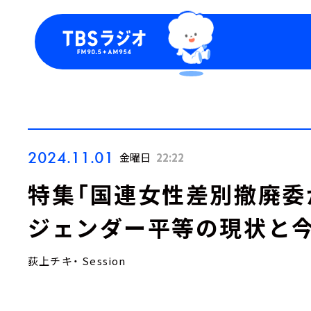
今日の番組表
トピッ
週間番組表
TBS
Podca
お知ら
2024.11.01
金曜日
22:22
特集「国連女性差別撤廃委
ジェンダー平等の現状と今
荻上チキ・ Session