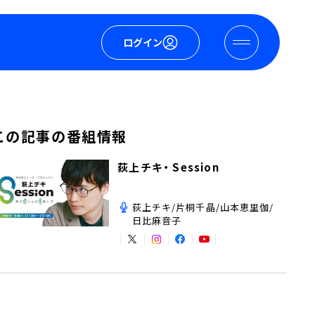
ログイン
この記事の番組情報
荻上チキ・ Session
荻上チキ/片桐千晶/山本恵里伽/
日比麻音子