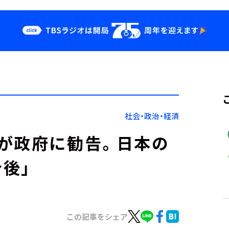
クス
イベント・グッ
ズ
st
YouTube
せ
会社情報
社会・政治・経済
が政府に勧告。日本の
後」
この記事をシェア