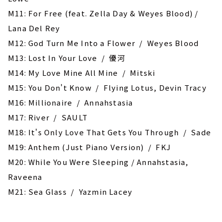
M11: For Free (feat. Zella Day & Weyes Blood) /
Lana Del Rey
M12: God Turn Me Into a Flower / Weyes Blood
M13: Lost In Your Love / 優河
M14: My Love Mine All Mine / Mitski
M15: You Don't Know / Flying Lotus, Devin Tracy
M16: Millionaire / Annahstasia
M17: River / SAULT
M18: It's Only Love That Gets You Through / Sade
M19: ‎Anthem (Just Piano Version) / FKJ
M20: While You Were Sleeping / Annahstasia,
Raveena
M21: Sea Glass / Yazmin Lacey