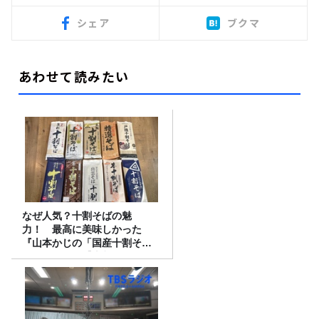
シェア
ブクマ
あわせて読みたい
なぜ人気？十割そばの魅
力！ 最高に美味しかった
『山本かじの「国産十割そ
ば」』とは？【十割そば10種
食べ比べ】