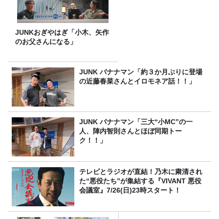
JUNKおぎやはぎ「小木、矢作
のお父さんになる」
JUNK バナナマン「約３か月ぶりに登場
の近藤春菜さんとイロモネア話！！」
JUNK バナナマン「三大“小MC”の一
人、陣内智則さんとほぼ同期トー
ク！！」
テレビとラジオが直結！乃木に粛清され
た“悪役たち”が集結する『VIVANT 悪役
会議室』7/26(日)23時スタート！