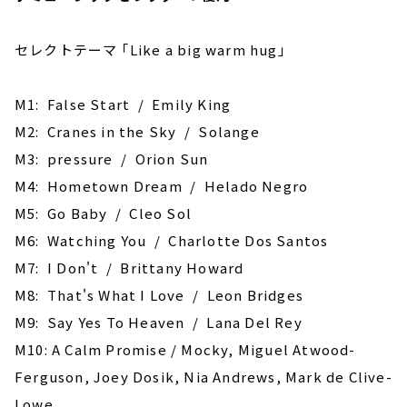
セレクトテーマ ｢Like a big warm hug｣
M1: False Start / Emily King
M2: Cranes in the Sky / Solange
M3: pressure / Orion Sun
M4: Hometown Dream / Helado Negro
M5: Go Baby / Cleo Sol
M6: Watching You / Charlotte Dos Santos
M7: I Don't / Brittany Howard
M8: That's What I Love / Leon Bridges
M9: Say Yes To Heaven / Lana Del Rey
M10: A Calm Promise / Mocky, Miguel Atwood-
Ferguson, Joey Dosik, Nia Andrews, Mark de Clive-
Lowe