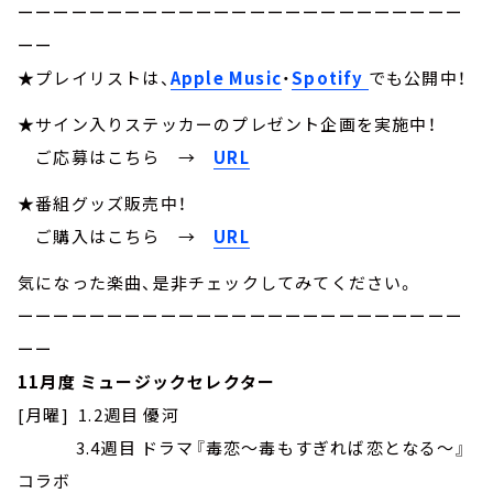
ーーーーーーーーーーーーーーーーーーーーーーーーー
ーー
★プレイリストは、
Apple Music
・
Spotify
でも公開中！
★サイン入りステッカーのプレゼント企画を実施中！
ご応募はこちら
→
URL
★番組グッズ販売中！
ご購入はこちら →
URL
気になった楽曲、是非チェックしてみてください。
ーーーーーーーーーーーーーーーーーーーーーーーーー
ーー
11月度 ミュージックセレクター
[月曜] 1.2週目 優河
3.4
週目
ドラマ『毒恋～毒もすぎれば恋となる～』
コラボ