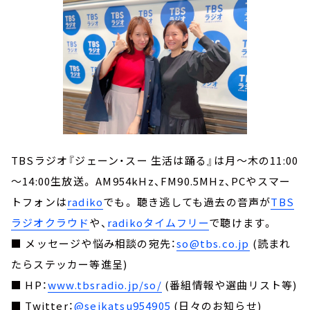
TBSラジオ『ジェーン・スー 生活は踊る』は月～木の11:00
～14:00生放送。 AM954kHz、FM90.5MHz、PCやスマー
トフォンは
radiko
でも。 聴き逃しても過去の音声が
TBS
ラジオクラウド
や、
radikoタイムフリー
で聴けます。
■ メッセージや悩み相談の宛先：
so@tbs.co.jp
(読まれ
たらステッカー等進呈)
■ HP：
www.tbsradio.jp/so/
(番組情報や選曲リスト等)
■ Twitter：
@seikatsu954905
(日々のお知らせ)