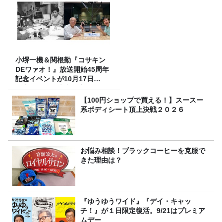
小堺一機＆関根勤『コサキン
DEワァオ！』放送開始45周年
記念イベントが10月17日
（土）に開催決定！本日より
FC先行受付スタート！
【100円ショップで買える！】スースー
系ボディシート頂上決戦２０２６
お悩み相談！ブラックコーヒーを克服で
きた理由は？
『ゆうゆうワイド』『デイ・キャッ
チ！』が１日限定復活。9/21はプレミア
ムデー