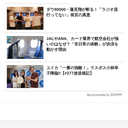
ダウ90000・蓮見翔が斬る！「ラジオ流
行ってない」発言の真意
JALやANA、カード業界で航空会社が強
いのはなぜ？「非日常の体験」が決済を
動かす理由
ユイカ「一番の強敵！」ラスボス小林幸
子降臨‼【#277放送後記】
Recommended by