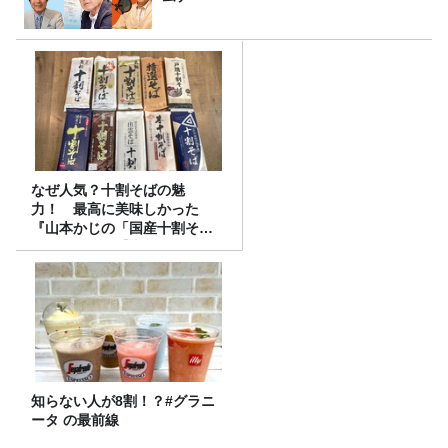
なぜ人気？十割そばの魅
力！ 最高に美味しかった
『山本かじの「国産十割そ
ば」』とは？【十割そば10種
食べ比べ】
知らない人が8割！？#グラニ
ータ の最前線