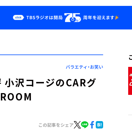
クス
イベント・グッ
ズ
st
YouTube
せ
会社情報
バラエティ・お笑い
 小沢コージのCARグ
ROOM
この記事をシェア