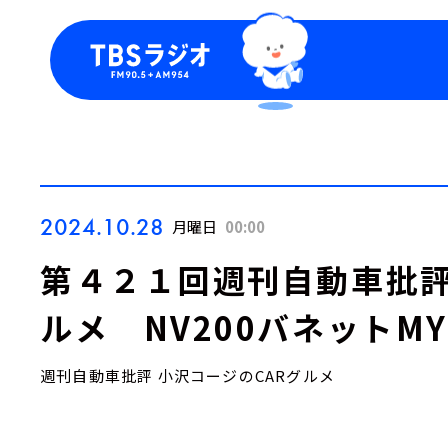
今日の番組表
トピッ
週間番組表
TBS
Podca
お知ら
2024.10.28
月曜日
00:00
第４２１回週刊自動車批評
ルメ NV200バネットMY
週刊自動車批評 小沢コージのCARグルメ