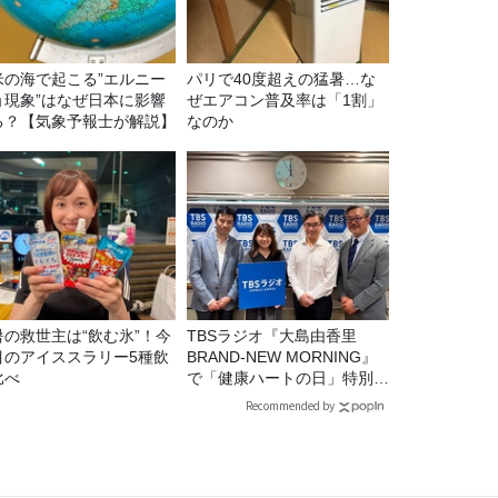
米の海で起こる”エルニー
パリで40度超えの猛暑…な
ョ現象”はなぜ日本に影響
ぜエアコン普及率は「1割」
る？【気象予報士が解説】
なのか
暑の救世主は“飲む氷”！今
TBSラジオ『大島由香里
目のアイススラリー5種飲
BRAND-NEW MORNING』
比べ
で「健康ハートの日」特別企
画を8/10（月）に放送
Recommended by