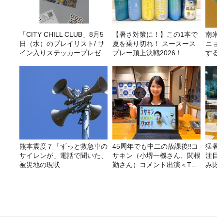
「CITY CHILL CLUB」8月5
【暑さ対策に！】この1本で
南
日（水）のプレイリスト/ サ
夏を乗り切れ！ スースース
ニ
イン入りステッカープレゼン
プレー頂上決戦2026！
す
ト有り
熊本震度７「ずっと救急車の
45周年でも中二の放課後‼コ
猛
サイレンが」電話で聞いた、
サキン（小堺一機さん、関根
注
被災地の現状
勤さん）コメント出演＜TBS
み
ラジオ番組審議会からのご報
告＞