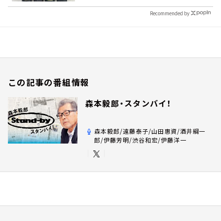
Recommended by
この記事の番組情報
森本毅郎・スタンバイ！
森本毅郎/遠藤泰子/山田惠資/酒井綱一
郎/伊藤芳明/渋谷和宏/伊藤洋一