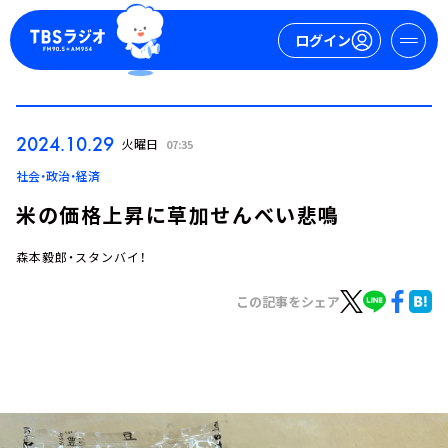
ログイン
マイページ
2024.10.29
火曜日
07:35
新規会員登録
ログイン
社会・政治・経済
米の価格上昇に草加せんべい悲鳴
森本毅郎・スタンバイ！
この記事をシェア
今日の番組表
週間番組表
トピックス
TBS Podcast