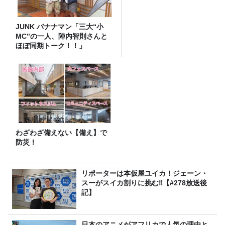
JUNK バナナマン「三大“小
MC”の一人、陣内智則さんと
ほぼ同期トーク！！」
わざわざ備えない【備え】で
防災！
リポーターは本仮屋ユイカ！ジェーン・
スーがスイカ割りに挑む‼【#278放送後
記】
日本のアニメがアフリカで人気の理由と