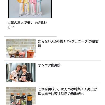
太鼓の達人でモナキが変わ
る!?
知らない人が8割！？#グラニータ の最前
線
オンエア曲紹介
これが美味い、めんつゆ特集！！売上げ
四天王を比較！話題の唐船峡も