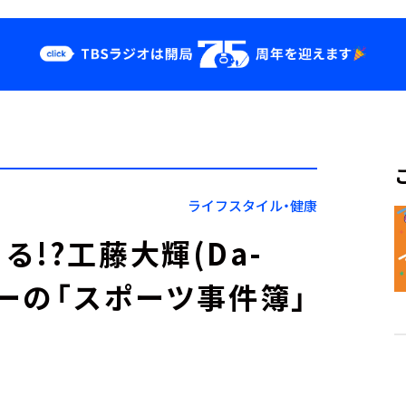
クス
イベント・グッ
ズ
st
YouTube
せ
会社情報
ライフスタイル・健康
!?工藤大輝(Da-
スナーの「スポーツ事件簿」