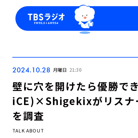
今日の番組表
トピッ
週間番組表
TBS
Podca
お知ら
2024.10.28
月曜日
21:30
壁に穴を開けたら優勝できる
iCE)×Shigekixがリ
を調査
TALK ABOUT